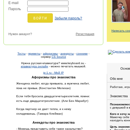
E-mail
Пароль
Забыли пароль?
Написать со
Нужен аккаунт?
Регистрация
Тосты
-
приметы
-
афоризмы
-
анекдоты
-
сонники
-
сервер
CS Source
Нужна русская клавиатура? www.keyboard.su -
клавиатура онлайн
- можно печатать мышкой.
Основ
ip-1.ru - Мой IP
Афоризмы про знакомства
Обо мне
Женщина любит, когда привыкла, а мужчина любит,
Работаю, игра
пока не привык. (Константин Мелихан)
Знакомства
Если тебя бросила двадцатичетырехлетняя, помни:
есть еще двадцатитрехлетние. (Али Бен Марабут)
Познакомлюс
с девушкой в 
Когда партнер не дает тепла, и к нему
охладеваешь. (Тамара Клейман)
Кого я хочу н
Мамочку себе
находить кон
Анекдоты про знакомства
Цель знакомс
- Можешь представить себе такое нахальство?
Дружба и 