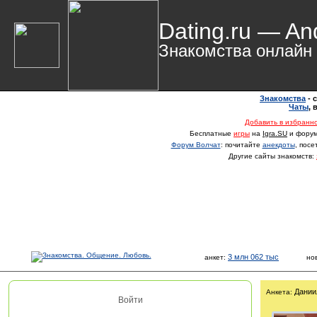
Dating.ru — An
Знакомства онлайн
Знакомства
- 
Чаты
,
Добавить в избранн
Бесплатные
игры
на
Igra.SU
и фору
Форум Волчат
: почитайте
анекдоты
, пос
Другие сайты знакомств:
3 млн 062 тыс
анкет:
но
Дании
Анкета:
Войти