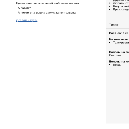
Любовь, о
Целых пять лет я писал ей любовные письма...
Регулярный
- А потом?
Брак, созд
- А потом она вышла замуж за почтальона.
ip-1.com - my IP
Типаж
Рост, см:
176
На теле есть:
Татуировки
Волосы на го
Светлые
Волосы на ли
Грудь