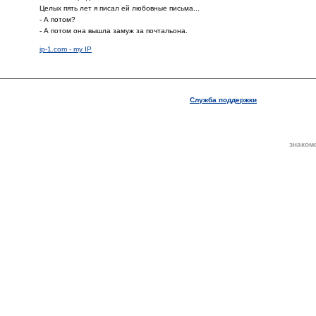
Целых пять лет я писал ей любовные письма...
- А потом?
- А потом она вышла замуж за почтальона.
ip-1.com - my IP
Служба поддержки
знаком