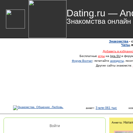
Dating.ru — An
Знакомства онлайн
Знакомства
- 
Чаты
,
Добавить в избранн
Бесплатные
игры
на
Igra.SU
и фору
Форум Волчат
: почитайте
анекдоты
, пос
Другие сайты знакомств:
3 млн 061 тыс
анкет:
но
Натал
Анкета:
Войти