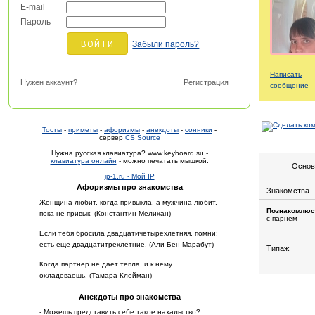
E-mail
Пароль
Забыли пароль?
Написать
Нужен аккаунт?
Регистрация
сообщение
Тосты
-
приметы
-
афоризмы
-
анекдоты
-
сонники
-
сервер
CS Source
Нужна русская клавиатура? www.keyboard.su -
клавиатура онлайн
- можно печатать мышкой.
Основ
ip-1.ru - Мой IP
Афоризмы про знакомства
Знакомства
Женщина любит, когда привыкла, а мужчина любит,
Познакомлюс
пока не привык. (Константин Мелихан)
с парнем
Если тебя бросила двадцатичетырехлетняя, помни:
есть еще двадцатитрехлетние. (Али Бен Марабут)
Типаж
Когда партнер не дает тепла, и к нему
охладеваешь. (Тамара Клейман)
Анекдоты про знакомства
- Можешь представить себе такое нахальство?