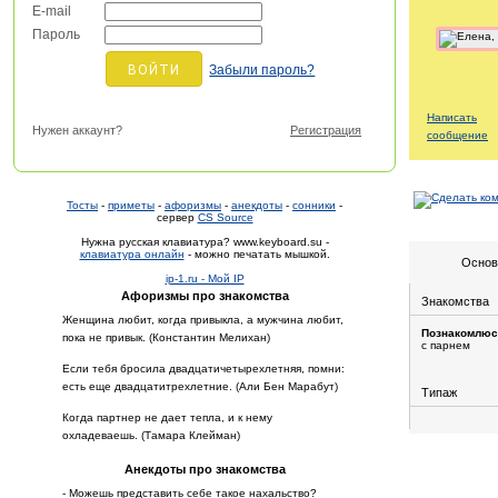
E-mail
Пароль
Забыли пароль?
Написать
Нужен аккаунт?
Регистрация
сообщение
Тосты
-
приметы
-
афоризмы
-
анекдоты
-
сонники
-
сервер
CS Source
Нужна русская клавиатура? www.keyboard.su -
клавиатура онлайн
- можно печатать мышкой.
Основ
ip-1.ru - Мой IP
Афоризмы про знакомства
Знакомства
Женщина любит, когда привыкла, а мужчина любит,
Познакомлюс
пока не привык. (Константин Мелихан)
с парнем
Если тебя бросила двадцатичетырехлетняя, помни:
есть еще двадцатитрехлетние. (Али Бен Марабут)
Типаж
Когда партнер не дает тепла, и к нему
охладеваешь. (Тамара Клейман)
Анекдоты про знакомства
- Можешь представить себе такое нахальство?