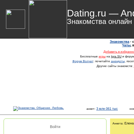
Dating.ru — An
Знакомства онлайн
Знакомства
- 
Чаты
,
Добавить в избранн
Бесплатные
игры
на
Igra.SU
и фору
Форум Волчат
: почитайте
анекдоты
, пос
Другие сайты знакомств:
3 млн 061 тыс
анкет:
но
Елена
Анкета:
Войти