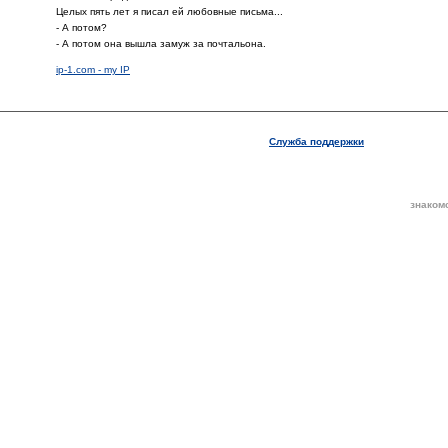
Целых пять лет я писал ей любовные письма...
- А потом?
- А потом она вышла замуж за почтальона.
ip-1.com - my IP
Служба поддержки
знаком