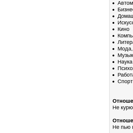
Автом
Бизне
Домаш
Искус
Кино
Компь
Литер
Мода,
Музы
Наука
Психо
Работ
Спорт
Отноше
Не курю
Отноше
Не пью