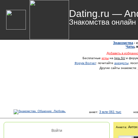
Dating.ru — An
Знакомства онлайн
Знакомства
- 
Чаты
,
Добавить в избранн
Бесплатные
игры
на
Igra.SU
и фору
Форум Волчат
: почитайте
анекдоты
, пос
Другие сайты знакомств:
3 млн 061 тыс
анкет:
но
Антон
Анкета:
Войти