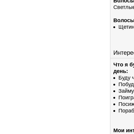
Волосы
Светлы
Волосы 
Щети
Интере
Что я 
день:
Буду 
Побуд
Займу
Поигр
Посиж
Пора
Мои ин