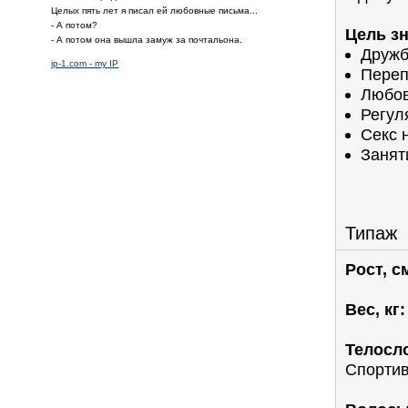
Целых пять лет я писал ей любовные письма...
- А потом?
Цель з
- А потом она вышла замуж за почтальона.
Дружб
ip-1.com - my IP
Переп
Любов
Регул
Секс 
Занят
Типаж
Рост, с
Вес, кг:
Телосл
Спорти