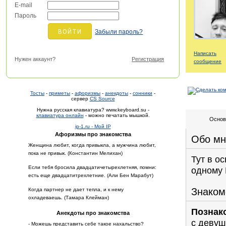
E-mail
Пароль
Забыли пароль?
Написать
Нужен аккаунт?
Регистрация
сообщение
Тосты
-
приметы
-
афоризмы
-
анекдоты
-
сонники
-
сервер
CS Source
Нужна русская клавиатура? www.keyboard.su -
клавиатура онлайн
- можно печатать мышкой.
Основ
ip-1.ru - Мой IP
Афоризмы про знакомства
Обо мн
Женщина любит, когда привыкла, а мужчина любит,
пока не привык. (Константин Мелихан)
Тут в о
Если тебя бросила двадцатичетырехлетняя, помни:
одному 
есть еще двадцатитрехлетние. (Али Бен Марабут)
Знаком
Когда партнер не дает тепла, и к нему
охладеваешь. (Тамара Клейман)
Познак
Анекдоты про знакомства
с девуш
- Можешь представить себе такое нахальство?