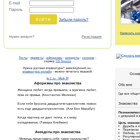
E-mail
Пароль
Забыли пароль?
Написать со
Нужен аккаунт?
Регистрация
Тосты
-
приметы
-
афоризмы
-
анекдоты
-
сонники
-
сервер
CS Source
Нужна русская клавиатура? www.keyboard.su -
клавиатура онлайн
- можно печатать мышкой.
Основ
ip-1.ru - Мой IP
Афоризмы про знакомства
Обо мне
Женщина любит, когда привыкла, а мужчина любит,
Где все общи
пока не привык. (Константин Мелихан)
Знакомства
Если тебя бросила двадцатичетырехлетняя, помни:
есть еще двадцатитрехлетние. (Али Бен Марабут)
Познакомлюс
с девушкой в 
Когда партнер не дает тепла, и к нему
охладеваешь. (Тамара Клейман)
Цель знакомс
Дружба и 
Переписка
Анекдоты про знакомства
Любовь, о
Регулярный
- Можешь представить себе такое нахальство?
Брак, созд