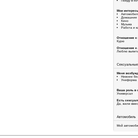
Пойду в но
Мои интерес
Автомобил
Домашние 
Кино
Музыка
Работа и к
Отношение к 
Курю
Отношение к 
Люблю выпит
Сексуальные
Меня возбужд
Нижнее бе
Униформа
Ваша роль в 
Универсал
Есть сексуа
Да, жили вме
Автомобиль
Мой автомоби