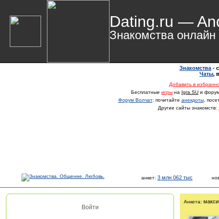
Dating.ru — An
Знакомства онлайн
Знакомства
- 
Чаты
,
Добавить в избранн
Бесплатные
игры
на
Igra.SU
и фору
Форум Волчат
: почитайте
анекдоты
, пос
Другие сайты знакомств:
3 млн 062 тыс
анкет:
но
макси
Анкета:
Войти