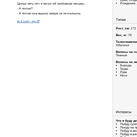
Рождение,
Целых пять лет я писал ей любовные письма...
- А потом?
- А потом она вышла замуж за почтальона.
Типаж
ip-1.com - my IP
Рост, см:
172
Вес, кг:
76
Телосложени
Обычное
Волосы на го
Темные
Волосы на ли
Борода
Грудь
Руки
Ноги
Интересы
Что я буду д
Пойду гуля
Поеду на п
Пойду в ки
Пойду в ре