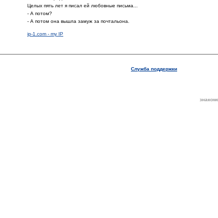
Целых пять лет я писал ей любовные письма...
- А потом?
- А потом она вышла замуж за почтальона.
ip-1.com - my IP
Служба поддержки
знаком