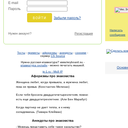
E-mail
Пароль
Забыли пароль?
Написать
Нужен аккаунт?
Регистрация
сообщение
Тосты
-
приметы
-
афоризмы
-
анекдоты
-
сонники
-
сервер
CS Source
Нужна русская клавиатура? www.keyboard.su -
клавиатура онлайн
- можно печатать мышкой.
Основн
ip-1.ru - Мой IP
Афоризмы про знакомства
Женщина любит, когда привыкла, а мужчина любит,
пока не привык. (Константин Мелихан)
Если тебя бросила двадцатичетырехлетняя, помни:
есть еще двадцатитрехлетние. (Али Бен Марабут)
Когда партнер не дает тепла, и к нему
охладеваешь. (Тамара Клейман)
Анекдоты про знакомства
- Можешь представить себе такое нахальство?