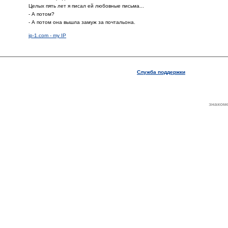
Целых пять лет я писал ей любовные письма...
- А потом?
- А потом она вышла замуж за почтальона.
ip-1.com - my IP
Служба поддержки
знаком