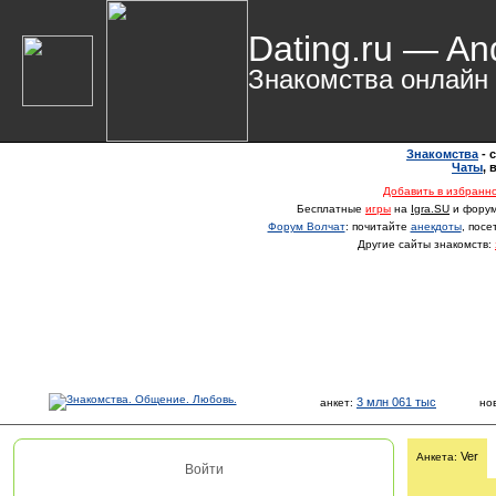
Dating.ru — An
Знакомства онлайн
Знакомства
- 
Чаты
,
Добавить в избранн
Бесплатные
игры
на
Igra.SU
и фору
Форум Волчат
: почитайте
анекдоты
, пос
Другие сайты знакомств:
3 млн 061 тыс
анкет:
но
Ver
Анкета:
Войти