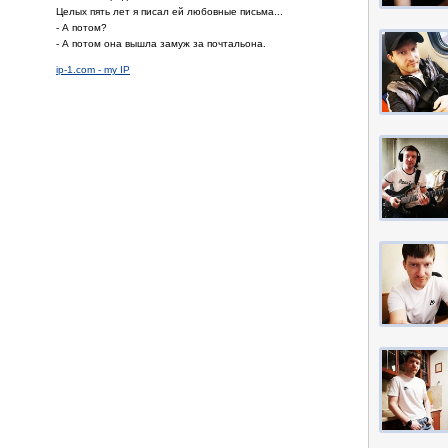
Целых пять лет я писал ей любовные письма...
- А потом?
- А потом она вышла замуж за почтальона.
ip-1.com - my IP