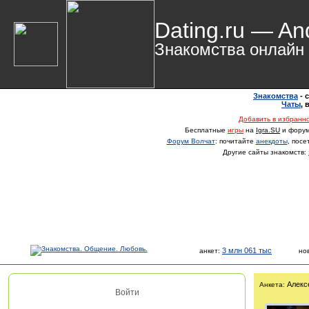
Dating.ru — An
Знакомства онлайн
Знакомства
- 
Чаты
,
Добавить в избранн
Бесплатные
игры
на
Igra.SU
и фору
Форум Волчат
: почитайте
анекдоты
, пос
Другие сайты знакомств:
3 млн 061 тыс
анкет:
но
Алекс
Анкета:
Войти