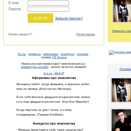
E-mail
Пароль
Забыли пароль?
Написать со
Нужен аккаунт?
Регистрация
Тосты
-
приметы
-
афоризмы
-
анекдоты
-
сонники
-
сервер
CS Source
Нужна русская клавиатура? www.keyboard.su -
клавиатура онлайн
- можно печатать мышкой.
Основн
ip-1.ru - Мой IP
Афоризмы про знакомства
Женщина любит, когда привыкла, а мужчина любит,
пока не привык. (Константин Мелихан)
Если тебя бросила двадцатичетырехлетняя, помни:
есть еще двадцатитрехлетние. (Али Бен Марабут)
Когда партнер не дает тепла, и к нему
охладеваешь. (Тамара Клейман)
Анекдоты про знакомства
- Можешь представить себе такое нахальство?