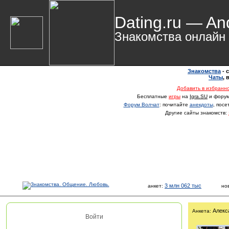
Dating.ru — An
Знакомства онлайн
Знакомства
- 
Чаты
,
Добавить в избранн
Бесплатные
игры
на
Igra.SU
и фору
Форум Волчат
: почитайте
анекдоты
, пос
Другие сайты знакомств:
3 млн 062 тыс
анкет:
но
Алекс
Анкета:
Войти