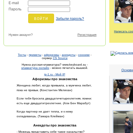
E-mail
Пароль
Забыли пароль?
Написать со
Нужен аккаунт?
Регистрация
Тосты
-
приметы
-
афоризмы
-
анекдоты
-
сонники
-
сервер
CS Source
Нужна русская клавиатура? www.keyboard.su -
клавиатура онлайн
- можно печатать мышкой.
Основн
ip-1.ru - Мой IP
Афоризмы про знакомства
Женщина любит, когда привыкла, а мужчина любит,
пока не привык. (Константин Мелихан)
Если тебя бросила двадцатичетырехлетняя, помни:
есть еще двадцатитрехлетние. (Али Бен Марабут)
Когда партнер не дает тепла, и к нему
охладеваешь. (Тамара Клейман)
Анекдоты про знакомства
- Можешь представить себе такое нахальство?