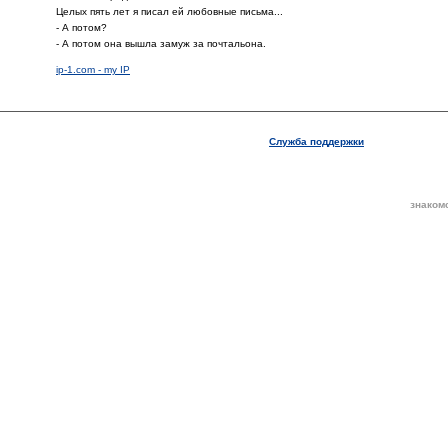
Целых пять лет я писал ей любовные письма...
- А потом?
- А потом она вышла замуж за почтальона.
ip-1.com - my IP
Служба поддержки
знаком