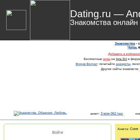
Dating.ru — An
Знакомства онлайн
Знакомства
- 
Чаты
,
Добавить в избранн
Бесплатные
игры
на
Igra.SU
и фору
Форум Волчат
: почитайте
анекдоты
, пос
Другие сайты знакомств:
3 млн 062 тыс
анкет:
но
Соня
Анкета:
Войти