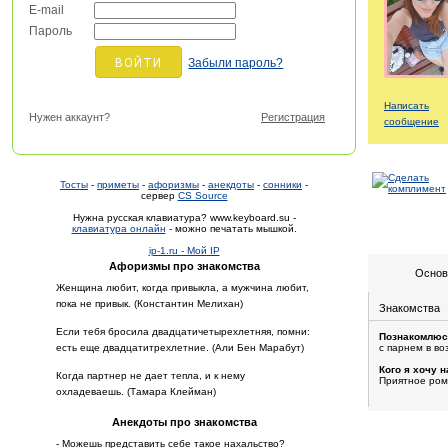
E-mail
Пароль
Забыли пароль?
Написать
Нужен аккаунт?
Регистрация
сообщение
Тосты
-
приметы
-
афоризмы
-
анекдоты
-
сонники
-
сервер
CS Source
Нужна русская клавиатура? www.keyboard.su -
клавиатура онлайн
- можно печатать мышкой.
ip-1.ru - Мой IP
Афоризмы про знакомства
Основ
Женщина любит, когда привыкла, а мужчина любит,
пока не привык. (Константин Мелихан)
Знакомства
Если тебя бросила двадцатичетырехлетняя, помни:
Познакомлюс
есть еще двадцатитрехлетние. (Али Бен Марабут)
с парнем в во
Кого я хочу н
Когда партнер не дает тепла, и к нему
Приятное ро
охладеваешь. (Тамара Клейман)
Анекдоты про знакомства
- Можешь представить себе такое нахальство?