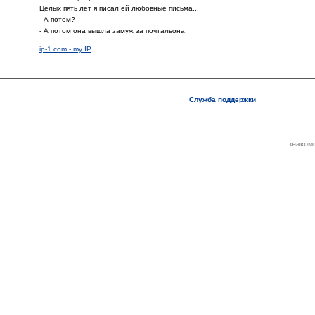
Целых пять лет я писал ей любовные письма...
- А потом?
- А потом она вышла замуж за почтальона.
ip-1.com - my IP
Служба поддержки
знаком