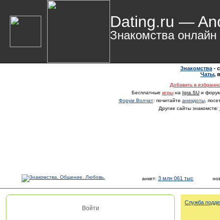
Dating.ru — An
Знакомства онлайн
Знакомства
- 
Чаты
,
Добавить в избранн
Бесплатные
игры
на
Igra.SU
и фору
Форум Волчат
: почитайте
анекдоты
, пос
Другие сайты знакомств:
3 млн 061 тыс
анкет:
но
Служба подде
Войти