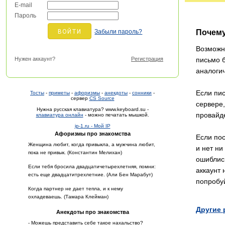
E-mail
Пароль
Забыли пароль?
Почему
Возможно
Нужен аккаунт?
Регистрация
письмо б
аналоги
Если пис
Тосты
-
приметы
-
афоризмы
-
анекдоты
-
сонники
-
сервер
CS Source
сервере,
Нужна русская клавиатура? www.keyboard.su -
провайде
клавиатура онлайн
- можно печатать мышкой.
ip-1.ru - Мой IP
Афоризмы про знакомства
Если пос
Женщина любит, когда привыкла, а мужчина любит,
и нет ни
пока не привык. (Константин Мелихан)
ошиблись
Если тебя бросила двадцатичетырехлетняя, помни:
аккаунт 
есть еще двадцатитрехлетние. (Али Бен Марабут)
попробуй
Когда партнер не дает тепла, и к нему
охладеваешь. (Тамара Клейман)
Другие
Анекдоты про знакомства
- Можешь представить себе такое нахальство?