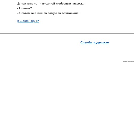
Целых пять лет я писал ей любовные письма...
- А потом?
- А потом она вышла замуж за почтальона.
ip-1.com - my IP
Служба поддержки
знаком