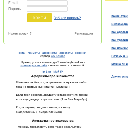
E-mail
Пароль
Какие суще
Забыли пароль?
В каком ф
Как сделат
Нужен аккаунт?
Регистрация
Как удали
Как измени
Тосты
-
приметы
-
афоризмы
-
анекдоты
-
сонники
-
сервер
CS Source
Почему я н
Нужна русская клавиатура? www.keyboard.su -
Можно ли и
клавиатура онлайн
- можно печатать мышкой.
ip-1.ru - Мой IP
Афоризмы про знакомства
Другие ра
Женщина любит, когда привыкла, а мужчина любит,
пока не привык. (Константин Мелихан)
Если тебя бросила двадцатичетырехлетняя, помни:
есть еще двадцатитрехлетние. (Али Бен Марабут)
Когда партнер не дает тепла, и к нему
охладеваешь. (Тамара Клейман)
Анекдоты про знакомства
- Можешь представить себе такое нахальство?