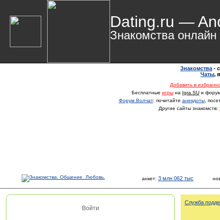
Dating.ru — An
Знакомства онлайн
Знакомства
- 
Чаты
,
Добавить в избранн
Бесплатные
игры
на
Igra.SU
и фору
Форум Волчат
: почитайте
анекдоты
, пос
Другие сайты знакомств:
3 млн 062 тыс
анкет:
но
Служба подде
Войти