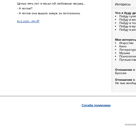
Целых пять лет я писал ей любовные письма...
Интересы
- А потом?
Что я буду д
- А потом она вышла замуж за почтальона.
Пойду гуля
Пойду в ки
ip-1.com - my IP
Пойду в те
Пойду в му
Пойду в ре
Мои интерес
Искусство
Кино
Литератур
Музыка
Психологи
Путешеств
Отношение к 
Бросаю
Отношение к 
Не пью вообщ
Служба поддержки
знаком