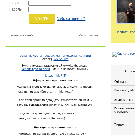
E-mail
Пароль
Забыли пароль?
Написать со
Нужен аккаунт?
Регистрация
Тосты
-
приметы
-
афоризмы
-
анекдоты
-
сонники
-
сервер
CS Source
Нужна русская клавиатура? www.keyboard.su -
клавиатура онлайн
- можно печатать мышкой.
Основ
ip-1.ru - Мой IP
Афоризмы про знакомства
Обо мне
Женщина любит, когда привыкла, а мужчина любит,
Высокий, добр
пока не привык. (Константин Мелихан)
Знакомства
Если тебя бросила двадцатичетырехлетняя, помни:
есть еще двадцатитрехлетние. (Али Бен Марабут)
Познакомлюс
с девушкой
Когда партнер не дает тепла, и к нему
охладеваешь. (Тамара Клейман)
Типаж
Анекдоты про знакомства
- Можешь представить себе такое нахальство?