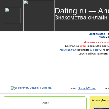
Dating.ru — An
Знакомства онлайн
Знакомства
- 
Чаты
,
Добавить в избранн
Бесплатные
игры
на
Igra.SU
и фору
Форум Волчат
: почитайте
анекдоты
, пос
Другие сайты знакомств:
3 млн 061 тыс
анкет:
но
Дмитр
Анкета:
Войти