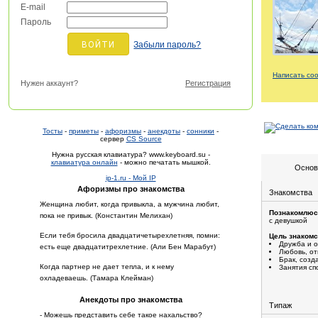
E-mail
Пароль
Забыли пароль?
Написать со
Нужен аккаунт?
Регистрация
Тосты
-
приметы
-
афоризмы
-
анекдоты
-
сонники
-
сервер
CS Source
Нужна русская клавиатура? www.keyboard.su -
клавиатура онлайн
- можно печатать мышкой.
Основ
ip-1.ru - Мой IP
Афоризмы про знакомства
Знакомства
Женщина любит, когда привыкла, а мужчина любит,
Познакомлюс
пока не привык. (Константин Мелихан)
с девушкой
Если тебя бросила двадцатичетырехлетняя, помни:
Цель знакомс
Дружба и 
есть еще двадцатитрехлетние. (Али Бен Марабут)
Любовь, о
Брак, созд
Когда партнер не дает тепла, и к нему
Занятия сп
охладеваешь. (Тамара Клейман)
Анекдоты про знакомства
Типаж
- Можешь представить себе такое нахальство?