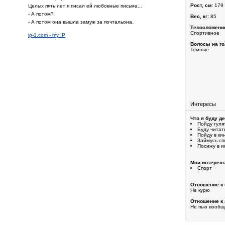
Рост, см:
179
Целых пять лет я писал ей любовные письма...
- А потом?
Вес, кг:
85
- А потом она вышла замуж за почтальона.
Телосложени
Спортивное
ip-1.com - my IP
Волосы на го
Темные
Интересы
Что я буду д
Пойду гуля
Буду читат
Пойду в ки
Займусь с
Посижу в и
Мои интерес
Спорт
Отношение к 
Не курю
Отношение к 
Не пью вообщ