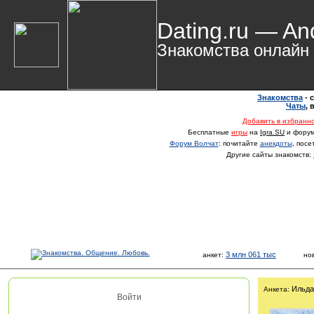
Dating.ru — An
Знакомства онлайн
Знакомства
- 
Чаты
,
Добавить в избранн
Бесплатные
игры
на
Igra.SU
и фору
Форум Волчат
: почитайте
анекдоты
, пос
Другие сайты знакомств:
3 млн 061 тыс
анкет:
но
Ильда
Анкета:
Войти