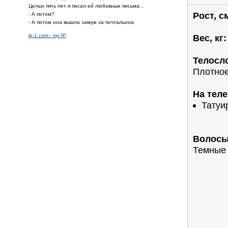
Целых пять лет я писал ей любовные письма...
Рост, с
- А потом?
- А потом она вышла замуж за почтальона.
ip-1.com - my IP
Вес, кг:
Телосл
Плотно
На теле
Татуи
Волосы
Темные