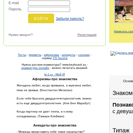
E-mail
Пароль
Забыли пароль?
Написать со
Нужен аккаунт?
Регистрация
Тосты
-
приметы
-
афоризмы
-
анекдоты
-
сонники
-
сервер
CS Source
Нужна русская клавиатура? www.keyboard.su -
клавиатура онлайн
- можно печатать мышкой.
ip-1.ru - Мой IP
Афоризмы про знакомства
Основ
Женщина любит, когда привыкла, а мужчина любит,
пока не привык. (Константин Мелихан)
Знаком
Если тебя бросила двадцатичетырехлетняя, помни:
есть еще двадцатитрехлетние. (Али Бен Марабут)
Познак
с девуш
Когда партнер не дает тепла, и к нему
охладеваешь. (Тамара Клейман)
Анекдоты про знакомства
Типаж
- Можешь представить себе такое нахальство?