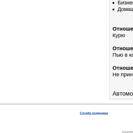
Бизне
Домаш
Отноше
Курю
Отноше
Пью в к
Отноше
Не прин
Автомо
Служба поддержки
знаком