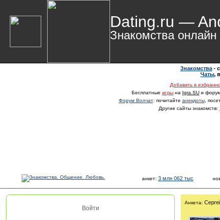
Dating.ru — An
Знакомства онлайн
Знакомства
- 
Чаты
,
Добавить в избранн
Бесплатные
игры
на
Igra.SU
и фору
Форум Волчат
: почитайте
анекдоты
, пос
Другие сайты знакомств:
3 млн 062 тыс
анкет:
но
Серге
Анкета:
Войти