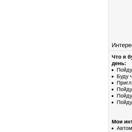
Интере
Что я 
день:
Пойду
Буду 
Пригл
Пойду
Пойду
Пойду
Мои ин
Автом