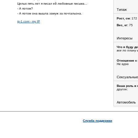
Целых пять лет я писал ей любовные письма...
- А потом?
Типаж
- А потом она вышла замуж за почтальона.
Рост, см:
172
ip-1.com - my IP
Вес, кг:
75
Интересы
Что я буду д
все по плану 
Отношение к 
Не курю
Сексуальные
Ваша роль в 
другое:
Автомобиль
Служба поддержки