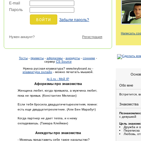
E-mail
Пароль
Забыли пароль?
Написать со
Нужен аккаунт?
Регистрация
Тосты
-
приметы
-
афоризмы
-
анекдоты
-
сонники
-
сервер
CS Source
Нужна русская клавиатура? www.keyboard.su -
клавиатура онлайн
- можно печатать мышкой.
Основ
ip-1.ru - Мой IP
Афоризмы про знакомства
Обо мне
Женщина любит, когда привыкла, а мужчина любит,
Встретится, в
пока не привык. (Константин Мелихан)
Знакомства
Если тебя бросила двадцатичетырехлетняя, помни:
есть еще двадцатитрехлетние. (Али Бен Марабут)
Познакомлюс
с девушкой
Когда партнер не дает тепла, и к нему
охладеваешь. (Тамара Клейман)
Цель знакомс
Дружба и 
Переписка
Анекдоты про знакомства
Любовь, о
- Можешь представить себе такое нахальство?