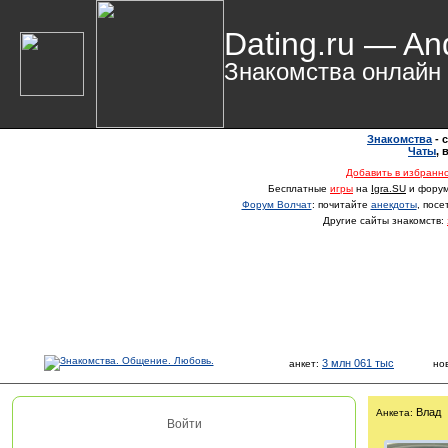
Dating.ru — An
Знакомства онлайн
Знакомства
- 
Чаты
,
Добавить в избранн
Бесплатные
игры
на
Igra.SU
и фору
Форум Волчат
: почитайте
анекдоты
, пос
Другие сайты знакомств:
3 млн 061 тыс
анкет:
но
Влад
Анкета:
Войти