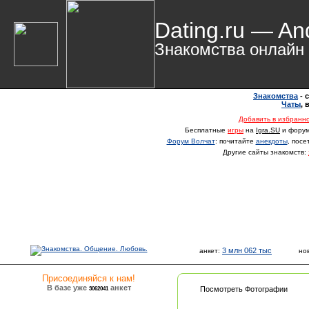
Dating.ru — An
Знакомства онлайн
Знакомства
- 
Чаты
,
Добавить в избранн
Бесплатные
игры
на
Igra.SU
и фору
Форум Волчат
: почитайте
анекдоты
, пос
Другие сайты знакомств:
3 млн 062 тыс
анкет:
но
Присоединяйся к нам!
В базе уже
анкет
3062041
Посмотреть Фотографии