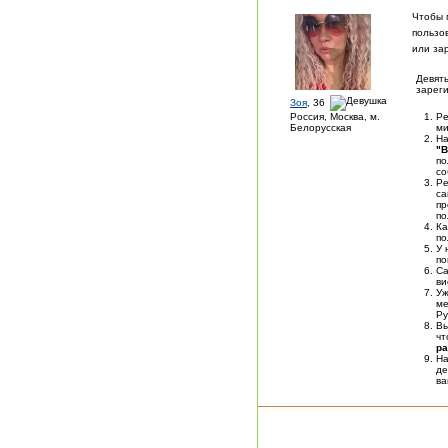
Чтобы 
пользо
или за
Девять
зареги
Зоя
, 36
Россия, Москва, м.
Ре
Белорусская
ми
На
"В
по
со
Ре
са
пр
по
Ка
по
У 
по
Са
ви
У
ме
Ру
Вы
чт
ра
На
де
в