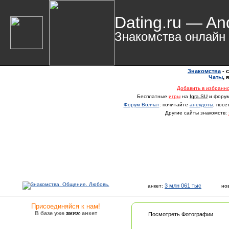
Dating.ru — An
Знакомства онлайн
Знакомства
- 
Чаты
,
Добавить в избранн
Бесплатные
игры
на
Igra.SU
и фору
Форум Волчат
: почитайте
анекдоты
, пос
Другие сайты знакомств:
3 млн 061 тыс
анкет:
но
Присоединяйся к нам!
В базе уже
анкет
3061930
Посмотреть Фотографии