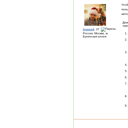
Чтоб
поль
авто
Дев
зар
Алексей
, 37
Россия, Москва, м.
Бунинская аллея