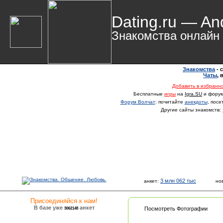
Dating.ru — An
Знакомства онлайн
Знакомства
- 
Чаты
,
Добавить в избранн
Бесплатные
игры
на
Igra.SU
и фору
Форум Волчат
: почитайте
анекдоты
, пос
Другие сайты знакомств:
3 млн 062 тыс
анкет:
но
Присоединяйся к нам!
В базе уже
анкет
3062148
Посмотреть Фотографии