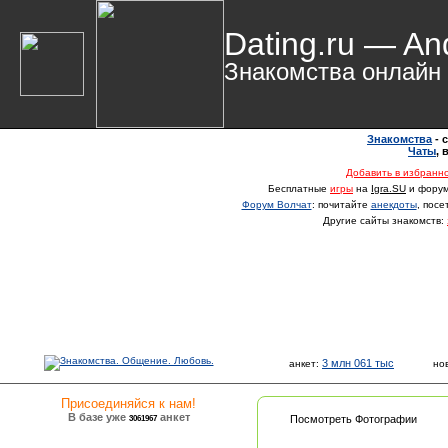
Dating.ru — An
Знакомства онлайн
Знакомства
- 
Чаты
,
Добавить в избранн
Бесплатные
игры
на
Igra.SU
и фору
Форум Волчат
: почитайте
анекдоты
, пос
Другие сайты знакомств:
3 млн 061 тыс
анкет:
но
Присоединяйся к нам!
В базе уже
анкет
3061967
Посмотреть Фотографии