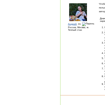
Чтоб
поль
авто
Девя
заре
Андрей
, 31
Россия, Москва, м.
Теплый стан