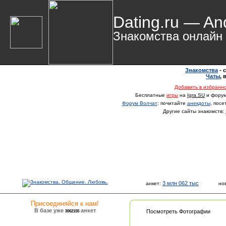
Dating.ru — An
Знакомства онлайн
Знакомства
- 
Чаты
,
Добавить в избранн
Бесплатные
игры
на
Igra.SU
и фору
Форум Волчат
: почитайте
анекдоты
, пос
Другие сайты знакомств:
3 млн 062 тыс
анкет:
но
Присоединяйся к нам!
В базе уже
анкет
3062155
Посмотреть Фотографии