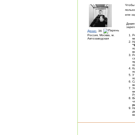
Чтобы
пользо
или за
Девят
зарег
Денис
, 36
Россия, Москва, м.
Р
Автозаводская
м
Н
"
п
в
Р
с
п
п
К
п
У
п
С
в
У
м
Р
В
ч
р
Н
д
в