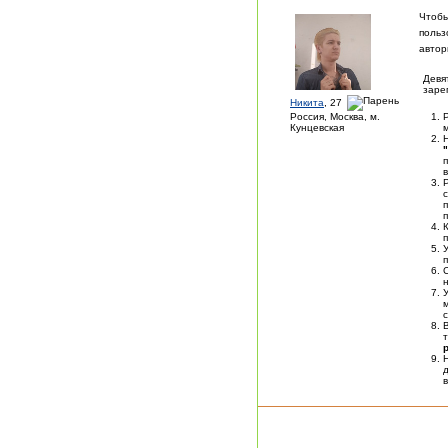
Чтобы
польз
автор
Девя
заре
Никита
, 27
Россия, Москва, м.
Кунцевская
п