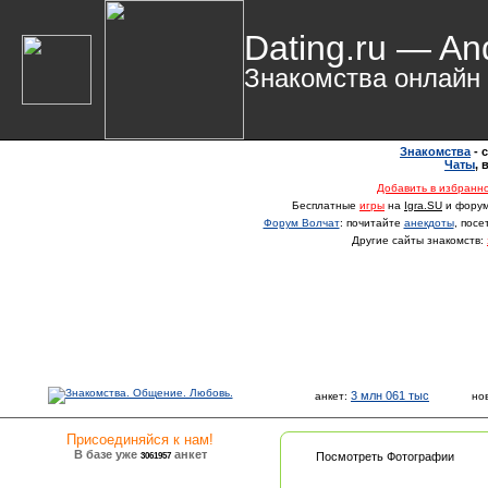
Dating.ru — An
Знакомства онлайн
Знакомства
- 
Чаты
,
Добавить в избранн
Бесплатные
игры
на
Igra.SU
и фору
Форум Волчат
: почитайте
анекдоты
, пос
Другие сайты знакомств:
3 млн 061 тыс
анкет:
но
Присоединяйся к нам!
В базе уже
анкет
3061957
Посмотреть Фотографии