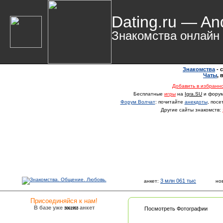
Dating.ru — An
Знакомства онлайн
Знакомства
- 
Чаты
,
Добавить в избранн
Бесплатные
игры
на
Igra.SU
и фору
Форум Волчат
: почитайте
анекдоты
, пос
Другие сайты знакомств:
3 млн 061 тыс
анкет:
но
Присоединяйся к нам!
В базе уже
анкет
3061953
Посмотреть Фотографии