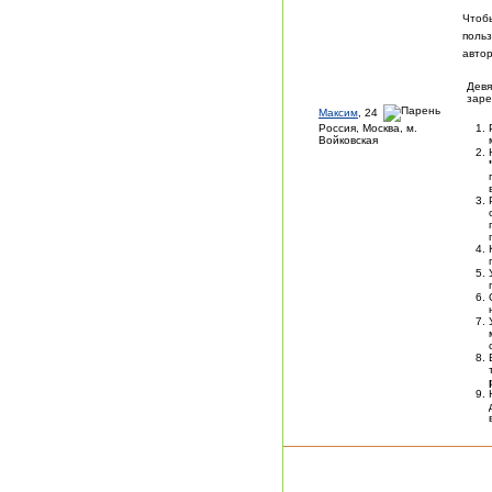
Чтоб
поль
автор
Девя
заре
Максим
, 24
Россия, Москва, м.
Войковская