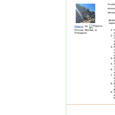
Чтобы
польз
автор
Девя
заре
Никита
, 34
Россия, Москва, м.
Отрадное
п