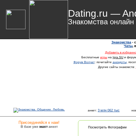
Dating.ru — An
Знакомства онлайн
Знакомства
- 
Чаты
,
Добавить в избранн
Бесплатные
игры
на
Igra.SU
и фору
Форум Волчат
: почитайте
анекдоты
, пос
Другие сайты знакомств:
3 млн 062 тыс
анкет:
но
Присоединяйся к нам!
В базе уже
анкет
3062077
Посмотреть Фотографии