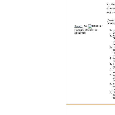
Чтобы
пользо
или за
Девят
зарег
PaveL
, 36
Россия, Москва, м.
Р
Коньково
м
Н
"
п
в
Р
с
п
п
К
п
У
п
С
в
У
м
Р
В
ч
р
Н
д
в