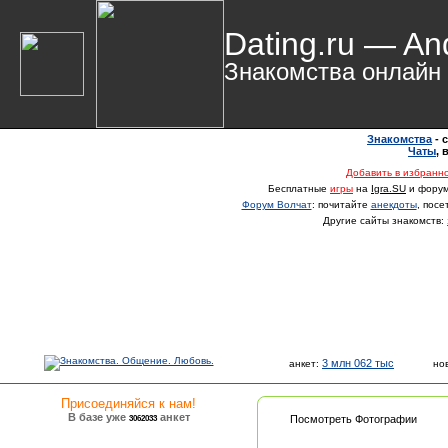
Dating.ru — An
Знакомства онлайн
Знакомства
- 
Чаты
,
Добавить в избранн
Бесплатные
игры
на
Igra.SU
и фору
Форум Волчат
: почитайте
анекдоты
, пос
Другие сайты знакомств:
3 млн 062 тыс
анкет:
но
Присоединяйся к нам!
В базе уже
анкет
3062033
Посмотреть Фотографии