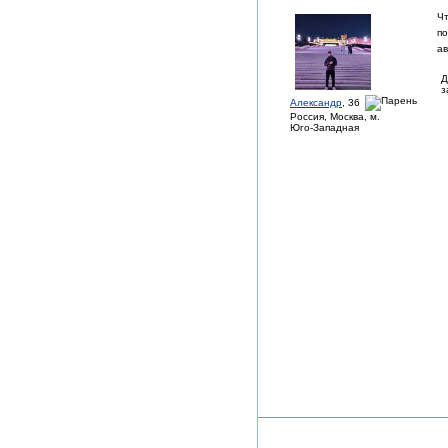
Ч
по
ав
Д
з
Александр
, 36
Россия, Москва, м.
Юго-Западная