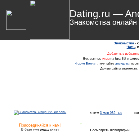
Dating.ru — An
Знакомства онлайн
Знакомства
- 
Чаты
,
Добавить в избранн
Бесплатные
игры
на
Igra.SU
и фору
Форум Волчат
: почитайте
анекдоты
, пос
Другие сайты знакомств:
3 млн 062 тыс
анкет:
но
Присоединяйся к нам!
В базе уже
анкет
3062011
Посмотреть Фотографии