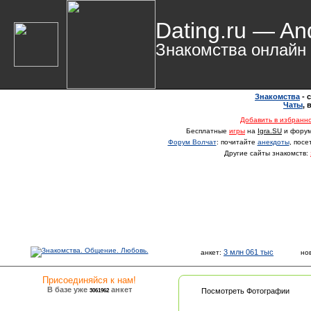
Dating.ru — An
Знакомства онлайн
Знакомства
- 
Чаты
,
Добавить в избранн
Бесплатные
игры
на
Igra.SU
и фору
Форум Волчат
: почитайте
анекдоты
, пос
Другие сайты знакомств:
3 млн 061 тыс
анкет:
но
Присоединяйся к нам!
В базе уже
анкет
3061962
Посмотреть Фотографии