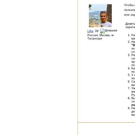
Чтобы 
пользо
или за
Девять
зареги
Lika
, 38
Россия, Москва, м.
Ре
Таганская
ми
На
"В
по
со
Ре
са
пр
по
Ка
по
У 
по
Са
ви
У
ме
Ру
Вы
чт
ра
На
де
в