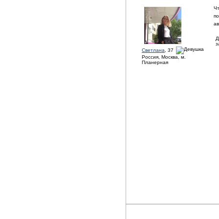
Ч
по
ав
Д
з
Светлана
, 37
Россия, Москва, м.
Планерная