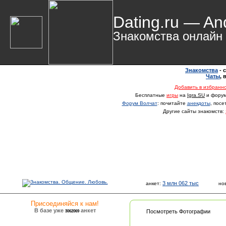
Dating.ru — An
Знакомства онлайн
Знакомства
- 
Чаты
,
Добавить в избранн
Бесплатные
игры
на
Igra.SU
и фору
Форум Волчат
: почитайте
анекдоты
, пос
Другие сайты знакомств:
3 млн 062 тыс
анкет:
но
Присоединяйся к нам!
В базе уже
анкет
3062069
Посмотреть Фотографии