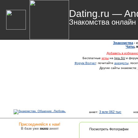
Dating.ru — An
Знакомства онлайн
Знакомства
- 
Чаты
,
Добавить в избранн
Бесплатные
игры
на
Igra.SU
и фору
Форум Волчат
: почитайте
анекдоты
, пос
Другие сайты знакомств:
3 млн 062 тыс
анкет:
но
Присоединяйся к нам!
В базе уже
анкет
3062032
Посмотреть Фотографии