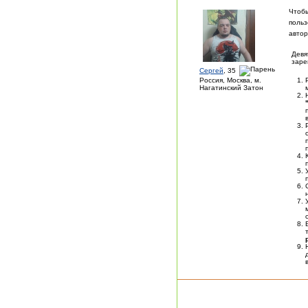
Чтоб
польз
автор
Девя
заре
Сергей
, 35
Россия, Москва, м.
Нагатинский Затон