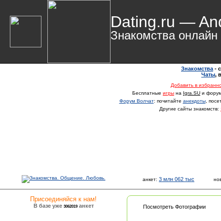
Dating.ru — An
Знакомства онлайн
Знакомства
- 
Чаты
,
Добавить в избранн
Бесплатные
игры
на
Igra.SU
и фору
Форум Волчат
: почитайте
анекдоты
, пос
Другие сайты знакомств:
3 млн 062 тыс
анкет:
но
Присоединяйся к нам!
В базе уже
анкет
3062019
Посмотреть Фотографии