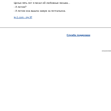
Целых пять лет я писал ей любовные письма...
- А потом?
- А потом она вышла замуж за почтальона.
ip-1.com - my IP
Служба поддержки
знаком