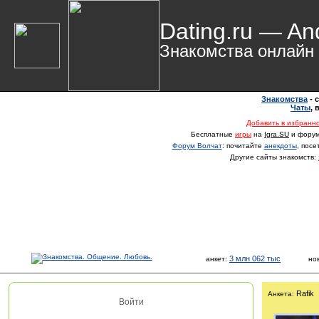
Dating.ru — An
Знакомства онлайн
Знакомства
- 
Чаты
,
Добавить в избранн
Бесплатные
игры
на
Igra.SU
и фору
Форум Волчат
: почитайте
анекдоты
, пос
Другие сайты знакомств:
3 млн 062 тыс
анкет:
но
Rafik
Анкета:
Войти