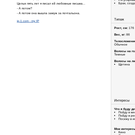
Брак, созд
Целых пять лет я писал ей любовные письма...
- А потом?
- А потом она вышла замуж за почтальона.
Типаж
ip-1.com - my IP
Рост, см:
176
Вес, кг:
86
Телосложени
Обычное
Волосы на го
Темные
Волосы на ли
Щетина
Интересы
Что я буду д
Пойду в ки
Пойду в ре
Посижу в и
Мои интерес
Кино