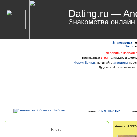
Dating.ru — An
Знакомства онлайн
Знакомства
- 
Чаты
,
Добавить в избранн
Бесплатные
игры
на
Igra.SU
и фору
Форум Волчат
: почитайте
анекдоты
, пос
Другие сайты знакомств:
3 млн 062 тыс
анкет:
но
Алекс
Анкета:
Войти