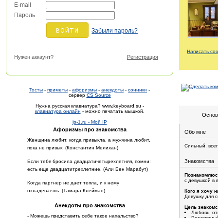
E-mail
Пароль
Забыли пароль?
Написать со
Нужен аккаунт?
Регистрация
Тосты
-
приметы
-
афоризмы
-
анекдоты
-
сонники
-
сервер
CS Source
Нужна русская клавиатура? www.keyboard.su -
клавиатура онлайн
- можно печатать мышкой.
Основ
ip-1.ru - Мой IP
Афоризмы про знакомства
Обо мне
Женщина любит, когда привыкла, а мужчина любит,
Сильный, всег
пока не привык. (Константин Мелихан)
Знакомства
Если тебя бросила двадцатичетырехлетняя, помни:
есть еще двадцатитрехлетние. (Али Бен Марабут)
Познакомлюс
с девушкой в 
Когда партнер не дает тепла, и к нему
охладеваешь. (Тамара Клейман)
Кого я хочу н
Девушку для 
Анекдоты про знакомства
Цель знакомс
Любовь, о
- Можешь представить себе такое нахальство?
Регулярный