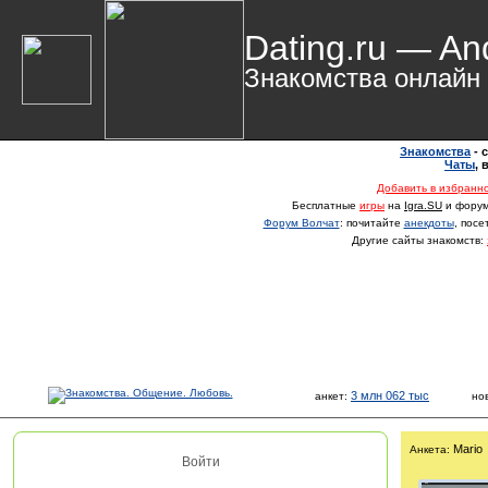
Dating.ru — An
Знакомства онлайн
Знакомства
- 
Чаты
,
Добавить в избранн
Бесплатные
игры
на
Igra.SU
и фору
Форум Волчат
: почитайте
анекдоты
, пос
Другие сайты знакомств:
3 млн 062 тыс
анкет:
но
Mario
Анкета:
Войти