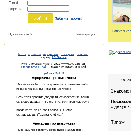
E-mail
Пароль
Забыли пароль?
Написать со
Нужен аккаунт?
Регистрация
Тосты
-
приметы
-
афоризмы
-
анекдоты
-
сонники
-
сервер
CS Source
Нужна русская клавиатура? www.keyboard.su -
клавиатура онлайн
- можно печатать мышкой.
ip-1.ru - Мой IP
Афоризмы про знакомства
Основ
Женщина любит, когда привыкла, а мужчина любит,
пока не привык. (Константин Мелихан)
Знакомс
Если тебя бросила двадцатичетырехлетняя, помни:
Познако
есть еще двадцатитрехлетние. (Али Бен Марабут)
с девушк
Когда партнер не дает тепла, и к нему
охладеваешь. (Тамара Клейман)
Типаж
Анекдоты про знакомства
- Можешь представить себе такое нахальство?