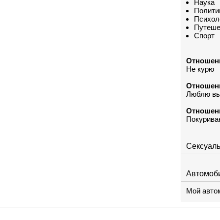
Наука
Полити
Психол
Путеше
Спорт
Отношени
Не курю
Отношени
Люблю вы
Отношени
Покурива
Сексуал
Автомоб
Мой авто