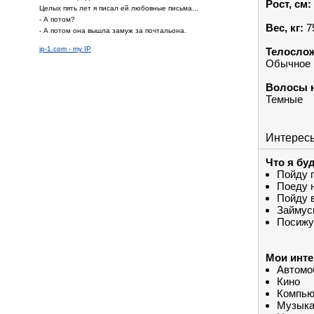
Рост, см:
Целых пять лет я писал ей любовные письма...
- А потом?
Вес, кг:
7
- А потом она вышла замуж за почтальона.
ip-1.com - my IP
Телослож
Обычное
Волосы н
Темные
Интерес
Что я бу
Пойду 
Поеду 
Пойду 
Займус
Посижу
Мои инте
Автомо
Кино
Компью
Музык