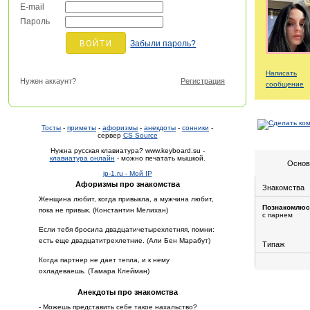
E-mail
Пароль
Забыли пароль?
Написать
Нужен аккаунт?
Регистрация
сообщение
Тосты
-
приметы
-
афоризмы
-
анекдоты
-
сонники
-
сервер
CS Source
Нужна русская клавиатура? www.keyboard.su -
клавиатура онлайн
- можно печатать мышкой.
Основ
ip-1.ru - Мой IP
Афоризмы про знакомства
Знакомства
Женщина любит, когда привыкла, а мужчина любит,
Познакомлюс
пока не привык. (Константин Мелихан)
с парнем
Если тебя бросила двадцатичетырехлетняя, помни:
есть еще двадцатитрехлетние. (Али Бен Марабут)
Типаж
Когда партнер не дает тепла, и к нему
охладеваешь. (Тамара Клейман)
Анекдоты про знакомства
- Можешь представить себе такое нахальство?