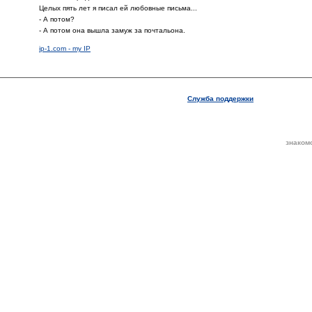
Целых пять лет я писал ей любовные письма...
- А потом?
- А потом она вышла замуж за почтальона.
ip-1.com - my IP
Служба поддержки
знаком