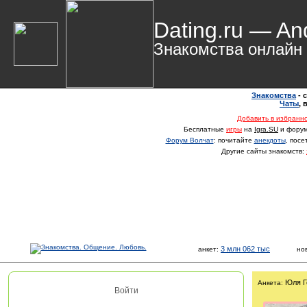
Dating.ru — An
Знакомства онлайн
Знакомства
- 
Чаты
,
Добавить в избранн
Бесплатные
игры
на
Igra.SU
и фору
Форум Волчат
: почитайте
анекдоты
, пос
Другие сайты знакомств:
3 млн 062 тыс
анкет:
но
Юля Г
Анкета:
Войти