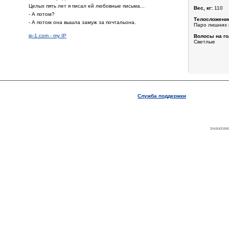
Целых пять лет я писал ей любовные письма...
Вес, кг:
110
- А потом?
Телосложени
- А потом она вышла замуж за почтальона.
Паро лишних к
ip-1.com - my IP
Волосы на го
Светлые
Служба поддержки
знаком