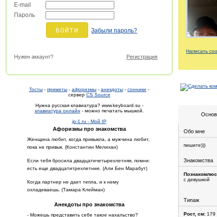
E-mail
Пароль
Забыли пароль?
Написать со
Нужен аккаунт?
Регистрация
Тосты
-
приметы
-
афоризмы
-
анекдоты
-
сонники
-
сервер
CS Source
Нужна русская клавиатура? www.keyboard.su -
клавиатура онлайн
- можно печатать мышкой.
Основ
ip-1.ru - Мой IP
Афоризмы про знакомства
Обо мне
Женщина любит, когда привыкла, а мужчина любит,
пишите)))
пока не привык. (Константин Мелихан)
Знакомства
Если тебя бросила двадцатичетырехлетняя, помни:
есть еще двадцатитрехлетние. (Али Бен Марабут)
Познакомлюс
с девушкой
Когда партнер не дает тепла, и к нему
охладеваешь. (Тамара Клейман)
Типаж
Анекдоты про знакомства
Рост, см:
179
- Можешь представить себе такое нахальство?