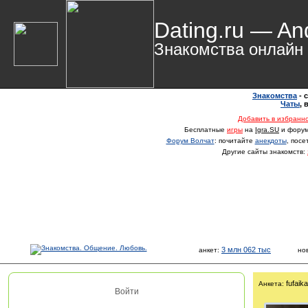
Dating.ru — An
Знакомства онлайн
Знакомства
- 
Чаты
,
Добавить в избранн
Бесплатные
игры
на
Igra.SU
и фору
Форум Волчат
: почитайте
анекдоты
, пос
Другие сайты знакомств:
3 млн 062 тыс
анкет:
но
fufaik
Анкета:
Войти