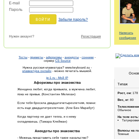
E-mail
Пароль
Забыли пароль?
Написать
Нужен аккаунт?
Регистрация
сообщение
Тосты
-
приметы
-
афоризмы
-
анекдоты
-
сонники
-
сервер
CS Source
Нужна русская клавиатура? www.keyboard.su -
клавиатура онлайн
- можно печатать мышкой.
Основ
ip-1.ru - Мой IP
Афоризмы про знакомства
Типаж
Женщина любит, когда привыкла, а мужчина любит,
Рост, см:
178
пока не привык. (Константин Мелихан)
Вес, кг:
80
Если тебя бросила двадцатичетырехлетняя, помни:
Телосложени
есть еще двадцатитрехлетние. (Али Бен Марабут)
Обычное
Когда партнер не дает тепла, и к нему
На теле есть:
Татуировки
охладеваешь. (Тамара Клейман)
Волосы на го
Анекдоты про знакомства
Темные
- Можешь представить себе такое нахальство?