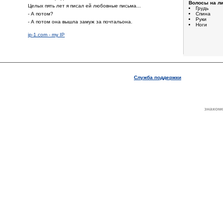
Волосы на ли
Целых пять лет я писал ей любовные письма...
Грудь
- А потом?
Спина
Руки
- А потом она вышла замуж за почтальона.
Ноги
ip-1.com - my IP
Служба поддержки
знаком