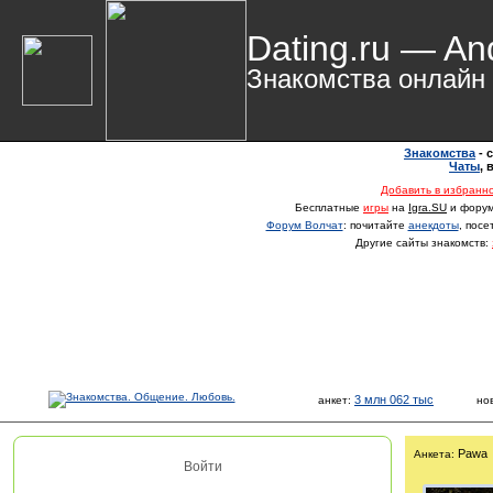
Dating.ru — An
Знакомства онлайн
Знакомства
- 
Чаты
,
Добавить в избранн
Бесплатные
игры
на
Igra.SU
и фору
Форум Волчат
: почитайте
анекдоты
, пос
Другие сайты знакомств:
3 млн 062 тыс
анкет:
но
Pawa
Анкета:
Войти