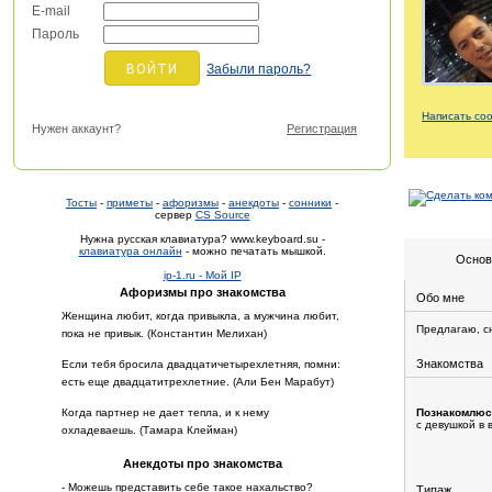
E-mail
Пароль
Забыли пароль?
Написать со
Нужен аккаунт?
Регистрация
Тосты
-
приметы
-
афоризмы
-
анекдоты
-
сонники
-
сервер
CS Source
Нужна русская клавиатура? www.keyboard.su -
клавиатура онлайн
- можно печатать мышкой.
Основ
ip-1.ru - Мой IP
Афоризмы про знакомства
Обо мне
Женщина любит, когда привыкла, а мужчина любит,
Предлагаю, сн
пока не привык. (Константин Мелихан)
Знакомства
Если тебя бросила двадцатичетырехлетняя, помни:
есть еще двадцатитрехлетние. (Али Бен Марабут)
Когда партнер не дает тепла, и к нему
Познакомлюс
с девушкой в 
охладеваешь. (Тамара Клейман)
Анекдоты про знакомства
- Можешь представить себе такое нахальство?
Типаж