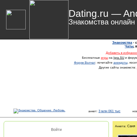
Dating.ru — An
Знакомства онлайн
Знакомства
- 
Чаты
,
Добавить в избранн
Бесплатные
игры
на
Igra.SU
и фору
Форум Волчат
: почитайте
анекдоты
, пос
Другие сайты знакомств:
3 млн 061 тыс
анкет:
но
Саня
Анкета:
Войти