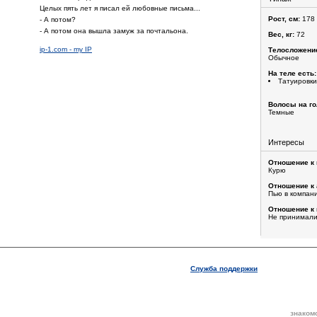
Целых пять лет я писал ей любовные письма...
Рост, см:
178
- А потом?
- А потом она вышла замуж за почтальона.
Вес, кг:
72
ip-1.com - my IP
Телосложени
Обычное
На теле есть:
Татуировки
Волосы на го
Темные
Интересы
Отношение к 
Курю
Отношение к 
Пью в компан
Отношение к 
Не принимали
Служба поддержки
знаком