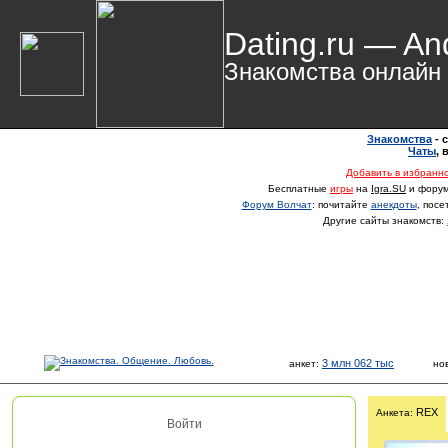
Dating.ru — An
Знакомства онлайн
Знакомства
- 
Чаты
,
Добавить в избранн
Бесплатные
игры
на
Igra.SU
и фору
Форум Волчат
: почитайте
анекдоты
, пос
Другие сайты знакомств:
3 млн 062 тыс
анкет:
но
REX
Анкета:
Войти