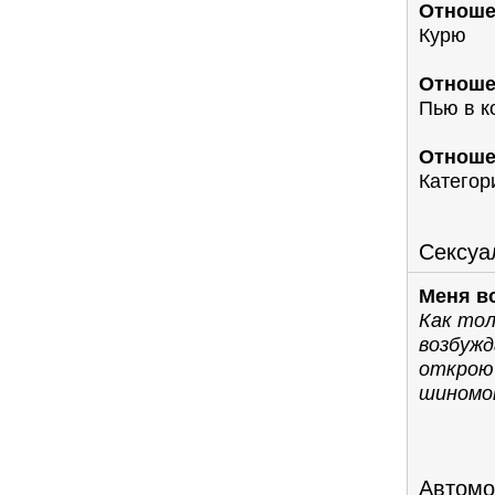
Отноше
Курю
Отноше
Пью в к
Отноше
Категор
Сексуа
Меня в
Как тол
возбужд
открою
шиномо
Автомо