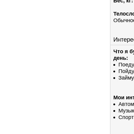
Вес, кг:
Телосл
Обычно
Интере
Что я 
день:
Поеду
Пойду
Займу
Мои ин
Автом
Музы
Спорт