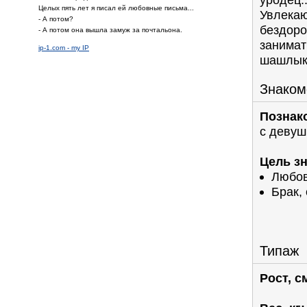
Целых пять лет я писал ей любовные письма...
Увлекаю
- А потом?
бездоро
- А потом она вышла замуж за почтальона.
занимат
ip-1.com - my IP
шашлык 
Знаком
Познак
с девуш
Цель з
Любов
Брак,
Типаж
Рост, с