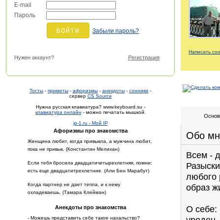
E-mail
Пароль
Забыли пароль?
Написать со
Нужен аккаунт?
Регистрация
Тосты
-
приметы
-
афоризмы
-
анекдоты
-
сонники
-
сервер
CS Source
Нужна русская клавиатура? www.keyboard.su -
клавиатура онлайн
- можно печатать мышкой.
Основ
ip-1.ru - Мой IP
Афоризмы про знакомства
Обо мн
Женщина любит, когда привыкла, а мужчина любит,
пока не привык. (Константин Мелихан)
Всем - 
Если тебя бросила двадцатичетырехлетняя, помни:
Разыски
есть еще двадцатитрехлетние. (Али Бен Марабут)
любого 
Когда партнер не дает тепла, и к нему
образ ж
охладеваешь. (Тамара Клейман)
О себе:
Анекдоты про знакомства
уродец..
- Можешь представить себе такое нахальство?